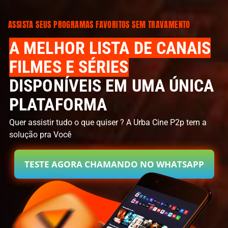
ASSIS
TA SEUS PROGRAMAS FAVORITOS SEM TRAVAMENTO
A MELHOR LISTA DE CANAIS
FILMES E SÉRIES
DISPONÍVEIS EM UMA ÚNICA
PLATAFORMA
Quer assistir tudo o que quiser ? A Urba Cine P2p
t
em a
solução pra Você
TESTE AGORA CHAMANDO NO WHATSAPP